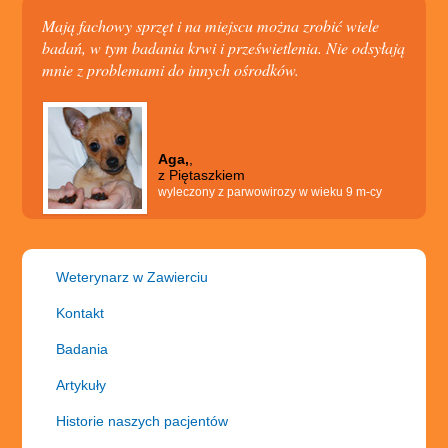
Mają fachowy sprzęt i na miejscu można zrobić wiele
badań, w tym badania krwi i prześwietlenia. Nie odsyłają
mnie z problemami do innych ośrodków.
Aga,
,
z Piętaszkiem
wyleczony z parwowirozy w wieku 9 m-cy
Weterynarz w Zawierciu
Kontakt
Badania
Artykuły
Historie naszych pacjentów